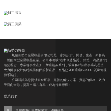
無錫新勢力金屬制品有限公司是一家集設計、開發、生產、銷售為
一體的大型金屬制品企業。公司本著以“追求卓越品質， 鑄造一流品牌”的
經營理念，專業從事生產加工舞臺桁架系列，鞏固客戶演藝事業為愿望，
大力開發設計獨特結構穩固的新產品，產品已全面通過ISO9001質量管理
體系認證。
公司竭誠為您提供安全可靠、完善的解決方案、實惠的價格。致力
于面向全球，提高市場占有率，成為行業標桿！
聯系我們
無錫市惠山區雙廟村志工路楓楊路