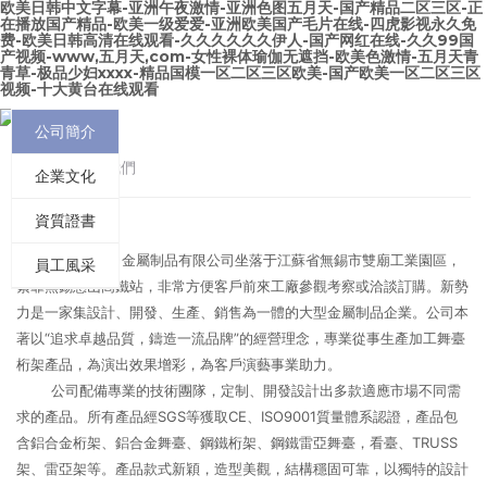
欧美日韩中文字幕-亚洲午夜激情-亚洲色图五月天-国产精品二区三区-正
在播放国产精品-欧美一级爱爱-亚洲欧美国产毛片在线-四虎影视永久免
费-欧美日韩高清在线观看-久久久久久久伊人-国产网红在线-久久99国
产视频-www,五月天,com-女性裸体瑜伽无遮挡-欧美色激情-五月天青
青草-极品少妇xxxx-精品国模一区二区三区欧美-国产欧美一区二区三区
视频-十大黄台在线观看
公司簡介
首頁
/
關于我們
企業文化
資質證書
無錫新勢力金屬制品有限公司坐落于江蘇省無錫市雙廟工業園區，
員工風采
緊靠無錫惠山高鐵站，非常方便客戶前來工廠參觀考察或洽談訂購。新勢
力是一家集設計、開發、生產、銷售為一體的大型金屬制品企業。公司本
著以“追求卓越品質，鑄造一流品牌”的經營理念，專業從事生產加工舞臺
桁架產品，為演出效果增彩，為客戶演藝事業助力。
公司配備專業的技術團隊，定制、開發設計出多款適應市場不同需
求的產品。所有產品經SGS等獲取CE、ISO9001質量體系認證，產品包
含鋁合金桁架、鋁合金舞臺、鋼鐵桁架、鋼鐵雷亞舞臺，看臺、TRUSS
架、雷亞架等。產品款式新穎，造型美觀，結構穩固可靠，以獨特的設計