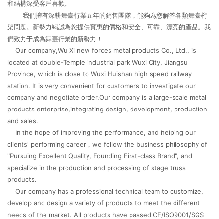
和結構深受客戶喜歡。
我們擁有深耕舞臺行業五年的銷售團隊，能夠為您解答各類舞臺桁
架問題。新勢力竭誠為您提供實惠的價格和安全、可靠、漂亮的產品。我
們致力于成為舞臺行業的新勢力！
Our company,Wu Xi new forces metal products Co., Ltd., is
located at double-Temple industrial park,Wuxi City, Jiangsu
Province, which is close to Wuxi Huishan high speed railway
station. It is very convenient for customers to investigate our
company and negotiate order.Our company is a large-scale metal
products enterprise,integrating design, development, production
and sales.
In the hope of improving the performance, and helping our
clients' performing career，we follow the business philosophy of
"Pursuing Excellent Quality, Founding First-class Brand", and
specialize in the production and processing of stage truss
products.
Our company has a professional technical team to customize,
develop and design a variety of products to meet the different
needs of the market. All products have passed CE/ISO9001/SGS